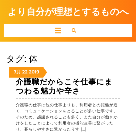
Skip
より自分が理想とするものへ
to
content
Open
Button
タグ:
体
2019-
2019-
2019-
7月
22
2019
7-
7-
7-
介護職だからこそ仕事にま
22
22
22
介
つわる魅力や辛さ
月
月
月
護
曜
曜
曜
日
日
日
介護職の仕事は他の仕事よりも、利用者との距離が近
職
く、コミュニケーションをとることが多い仕事です。
だ
そのため、感謝されることも多く、また自分が働きか
けをしたことによって利用者の機能改善に繋がった
か
り、暮らしやすさに繋がったりす […]
ら