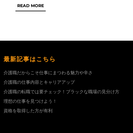
READ
READ MORE
こ
MORE
そ
仕
事
に
ま
最新記事はこちら
つ
わ
介護職だからこそ仕事にまつわる魅力や辛さ
る
介護職の仕事内容とキャリアアップ
魅
介護職の転職では要チェック！ブラックな職場の見分け方
力
理想の仕事を見つけよう！
や
資格を取得した方が有利
辛
さ