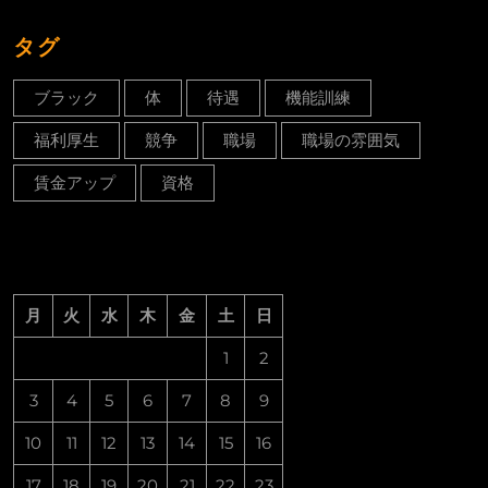
タグ
ブラック
体
待遇
機能訓練
福利厚生
競争
職場
職場の雰囲気
賃金アップ
資格
月
火
水
木
金
土
日
1
2
3
4
5
6
7
8
9
10
11
12
13
14
15
16
17
18
19
20
21
22
23